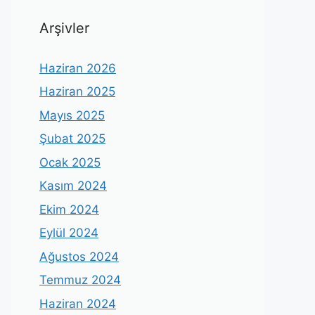
Arşivler
Haziran 2026
Haziran 2025
Mayıs 2025
Şubat 2025
Ocak 2025
Kasım 2024
Ekim 2024
Eylül 2024
Ağustos 2024
Temmuz 2024
Haziran 2024