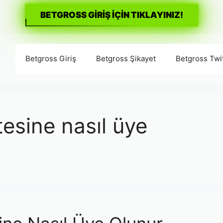
BETGROSS GİRİŞ İÇİN TIKLAYINIZ!
Betgross Giriş
Betgross Şikayet
Betgross Twi
esine nasıl üye