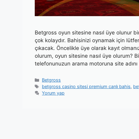
Betgross oyun sitesine nasıl üye olunur bi
çok kolaydır. Bahisinizi oynamak için lütfen
çıkacak. Öncelikle üye olarak kayıt olman
olurum, oyun sitesine nasıl üye olurum? Bi
telefonunuzun arama motoruna site adını 
Kategoriler
Betgross
Etiketler
betgross casino sitesi premium canlı bahis
,
be
Yorum yap