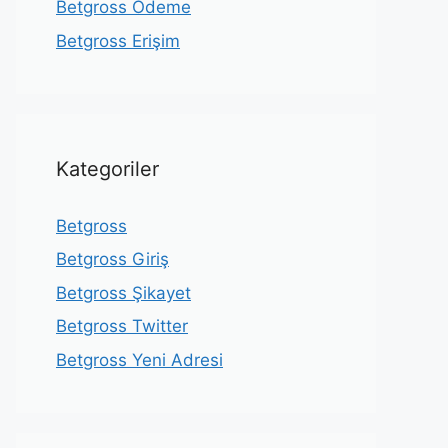
Betgross Ödeme
Betgross Erişim
Kategoriler
Betgross
Betgross Giriş
Betgross Şikayet
Betgross Twitter
Betgross Yeni Adresi