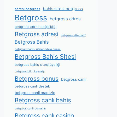
bahis sitesi betgross
adresi betgross
Betgross
betgross adres
betgross adres değişikliği
Betgross adresi
betgross alternatif
Betgross Bahis
betgross bahis sitelerindeki önemi
Betgross Bahis Sitesi
betgross bahis sitesi üyeliği
betgross bilgi kaynağı
Betgross bonus
betgross canli
betgross canli destek
betgross canli maç izle
Betgross canlı bahis
betgross canlı bonuslar
Betgross canlı casino