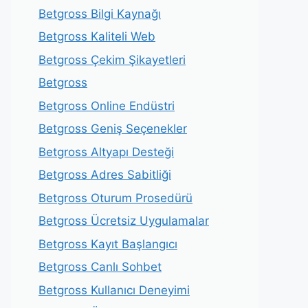
Betgross Bilgi Kaynağı
Betgross Kaliteli Web
Betgross Çekim Şikayetleri
Betgross
Betgross Online Endüstri
Betgross Geniş Seçenekler
Betgross Altyapı Desteği
Betgross Adres Sabitliği
Betgross Oturum Prosedürü
Betgross Ücretsiz Uygulamalar
Betgross Kayıt Başlangıcı
Betgross Canlı Sohbet
Betgross Kullanıcı Deneyimi